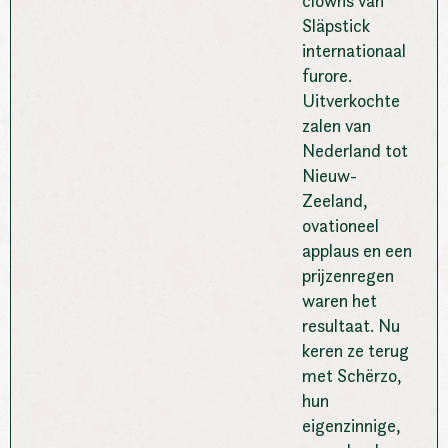
clowns van
Släpstick
internationaal
furore.
Uitverkochte
zalen van
Nederland tot
Nieuw-
Zeeland,
ovationeel
applaus en een
prijzenregen
waren het
resultaat. Nu
keren ze terug
met Schërzo,
hun
eigenzinnige,