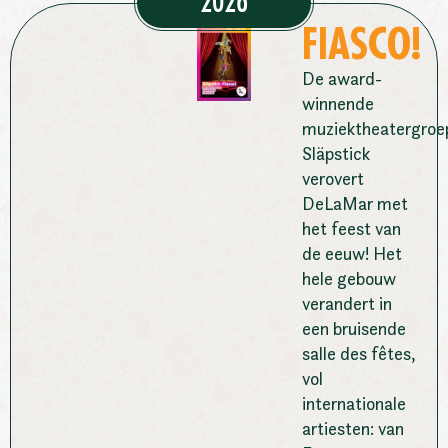
2026
FIASCO!
De award-
winnende
muziektheatergroe
Släpstick
verovert
DeLaMar met
het feest van
de eeuw! Het
hele gebouw
verandert in
een bruisende
salle des fêtes,
vol
internationale
artiesten: van