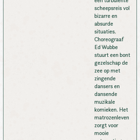
een turbulente
scheepsreis vol
bizarre en
absurde
situaties.
Choreograaf
Ed Wubbe
stuurt een bont
gezelschap de
zee op met
zingende
dansers en
dansende
muzikale
komieken. Het
matrozenleven
zorgt voor
mooie