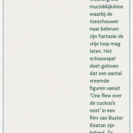
muziekkijkdoos
waarbij de
toeschouwer
naar believen
zijn fantasie de
vrije loop mag
laten. Het
schouwspel
doet geloven
dat een aantal
vreemde
figuren vanuit
‘One flew over
de cuckoo’s
nest’ in een
film van Buster
Keaton zijn
beland. Ze