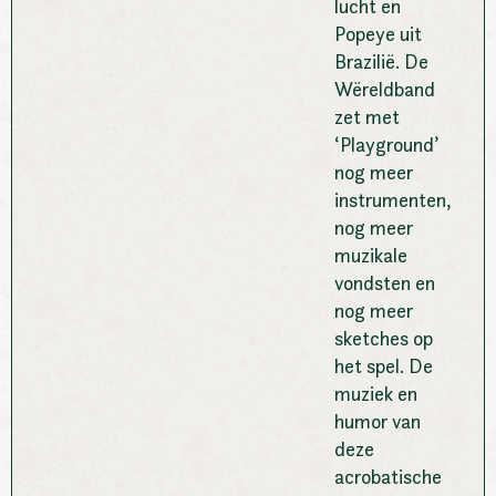
lucht en
Popeye uit
Brazilië. De
Wëreldband
zet met
‘Playground’
nog meer
instrumenten,
nog meer
muzikale
vondsten en
nog meer
sketches op
het spel. De
muziek en
humor van
deze
acrobatische