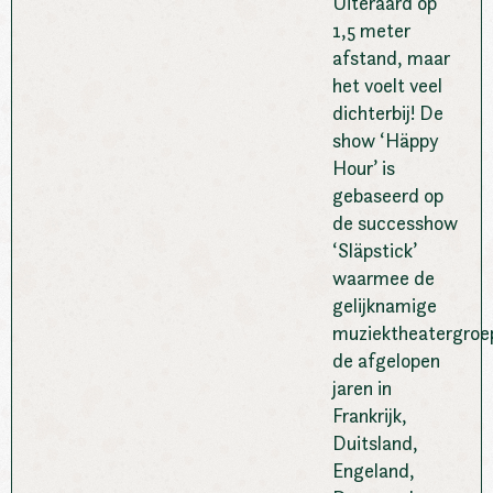
Uiteraard op
1,5 meter
afstand, maar
het voelt veel
dichterbij! De
show ‘Häppy
Hour’ is
gebaseerd op
de successhow
‘Släpstick’
waarmee de
gelijknamige
muziektheatergroe
de afgelopen
jaren in
Frankrijk,
Duitsland,
Engeland,