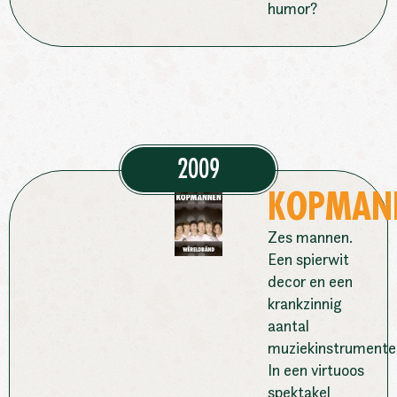
humor?
2009
KOPMAN
Zes mannen.
Een spierwit
decor en een
krankzinnig
aantal
muziekinstrumente
In een virtuoos
spektakel