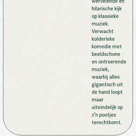
wervelende en
hilarische kijk
op klassieke
muziek.
Verwacht
kolderieke
komedie met
beeldschone
en ontroerende
muziek,
waarbij alles
gigantisch uit
de hand loopt
maar
uiteindelijk op
z’n pootjes
terechtkomt.