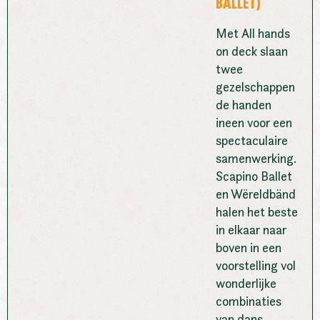
BALLET)
Met All hands
on deck slaan
twee
gezelschappen
de handen
ineen voor een
spectaculaire
samenwerking.
Scapino Ballet
en Wëreldbänd
halen het beste
in elkaar naar
boven in een
voorstelling vol
wonderlijke
combinaties
van dans,