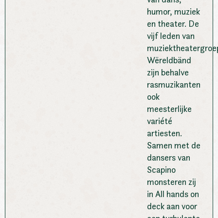
humor, muziek
en theater. De
vijf leden van
muziektheatergroe
Wëreldbänd
zijn behalve
rasmuzikanten
ook
meesterlijke
variété
artiesten.
Samen met de
dansers van
Scapino
monsteren zij
in All hands on
deck aan voor