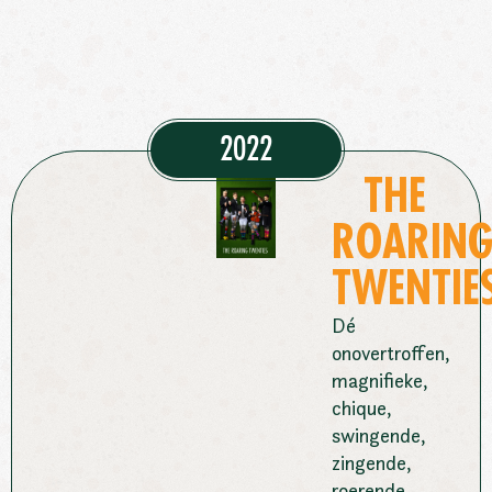
2022
THE
ROARIN
TWENTIE
Dé
onovertroffen,
magnifieke,
chique,
swingende,
zingende,
roerende,