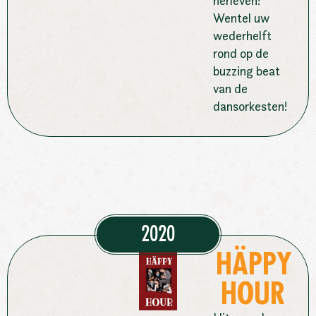
herleven!
Wentel uw
wederhelft
rond op de
buzzing beat
van de
dansorkesten!
2020
HÄPPY
HOUR