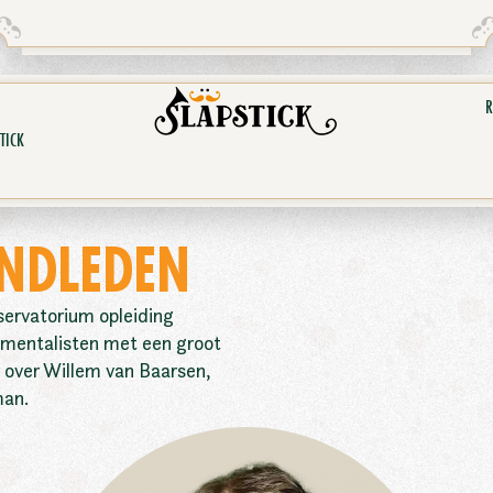
R
TICK
NDLEDEN
servatorium opleiding
rumentalisten met een groot
r over Willem van Baarsen,
man.