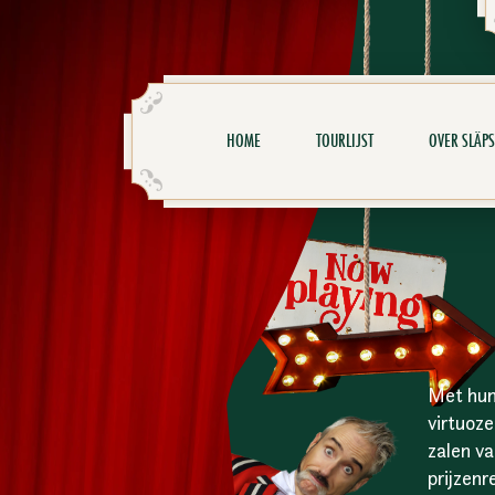
HOME
TOURLIJST
OVER SLÄPS
Met hun
virtuoze
zalen v
prijzenr