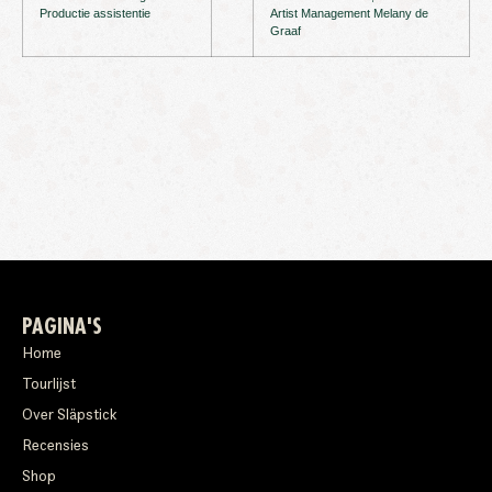
Productie assistentie
Artist Management Melany de
Graaf
PAGINA'S
Home
Tourlijst
Over Släpstick
Recensies
Shop