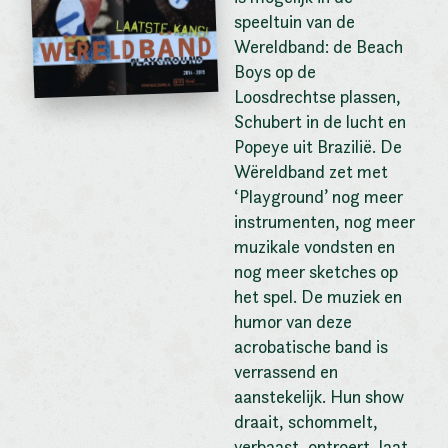
speeltuin van de
Wereldband: de Beach
Boys op de
Loosdrechtse plassen,
Schubert in de lucht en
Popeye uit Brazilië. De
Wëreldband zet met
‘Playground’ nog meer
instrumenten, nog meer
muzikale vondsten en
nog meer sketches op
het spel. De muziek en
humor van deze
acrobatische band is
verrassend en
aanstekelijk. Hun show
draait, schommelt,
verbaast, ontroert, laat