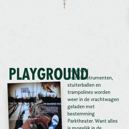
PLAYGROUND
Kisten vol
muziekinstrumenten,
stuiterballen en
trampolines worden
weer in de vrachtwagen
geladen met
bestemming
Parktheater. Want alles
is mogelijk in de