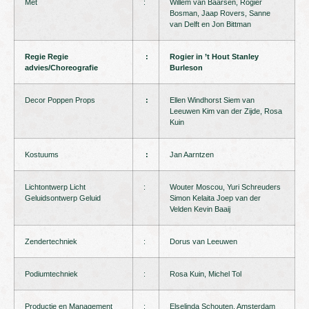
Met
:
Willem van Baarsen, Rogier
Bosman, Jaap Rovers, Sanne
van Delft en Jon Bittman
Regie
Regie
:
Rogier in ’t Hout
Stanley
advies/Choreografie
Burleson
Decor Poppen Props
:
Ellen Windhorst Siem van
Leeuwen Kim van der Zijde, Rosa
Kuin
Kostuums
:
Jan Aarntzen
Lichtontwerp Licht
:
Wouter Moscou, Yuri Schreuders
Geluidsontwerp Geluid
Simon Kelaita Joep van der
Velden Kevin Baaij
Zendertechniek
:
Dorus van Leeuwen
Podiumtechniek
:
Rosa Kuin, Michel Tol
Productie en Management
:
Elselinda Schouten, Amsterdam