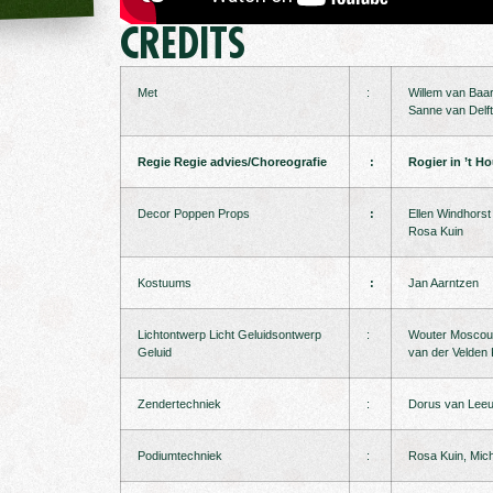
CREDITS
Met
:
Willem van Baa
Sanne van Delft
Regie
Regie advies/Choreografie
:
Rogier in ’t H
Decor Poppen Props
:
Ellen Windhorst
Rosa Kuin
Kostuums
:
Jan Aarntzen
Lichtontwerp Licht Geluidsontwerp
:
Wouter Moscou,
Geluid
van der Velden 
Zendertechniek
:
Dorus van Lee
Podiumtechniek
:
Rosa Kuin, Mich