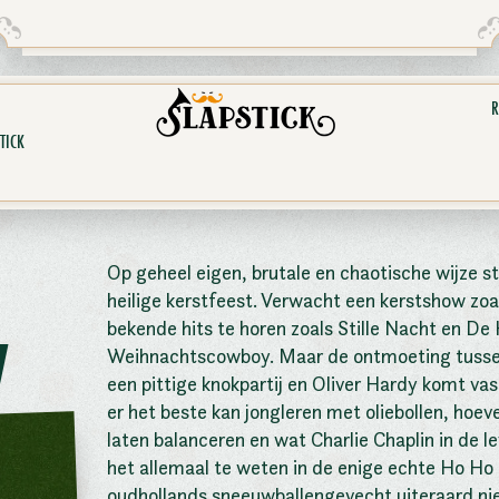
R
TICK
Op geheel eigen, brutale en chaotische wijze st
heilige kerstfeest. Verwacht een kerstshow zoal
bekende hits te horen zoals Stille Nacht en De
W
Weihnachtscowboy. Maar de ontmoeting tussen 
een pittige knokpartij en Oliver Hardy komt vas
er het beste kan jongleren met oliebollen, hoev
laten balanceren en wat Charlie Chaplin in de 
het allemaal te weten in de enige echte Ho Ho
oudhollands sneeuwballengevecht uiteraard ni