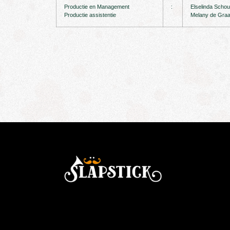
Productie en Management
:
Elselinda Scho
Productie assistentie
Melany de Graa