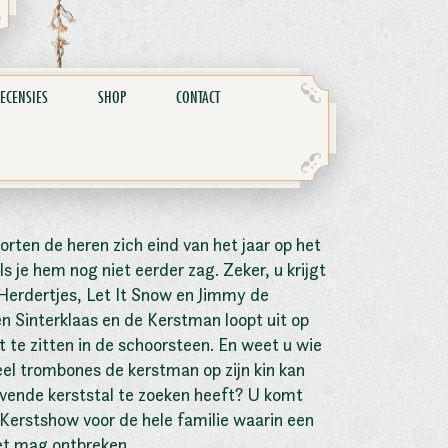
ECENSIES
SHOP
CONTACT
orten de heren zich eind van het jaar op het
s je hem nog niet eerder zag. Zeker, u krijgt
 Herdertjes, Let It Snow en Jimmy de
Sinterklaas en de Kerstman loopt uit op
t te zitten in de schoorsteen. En weet u wie
eel trombones de kerstman op zijn kin kan
levende kerststal te zoeken heeft? U komt
 Kerstshow voor de hele familie waarin een
et mag ontbreken.