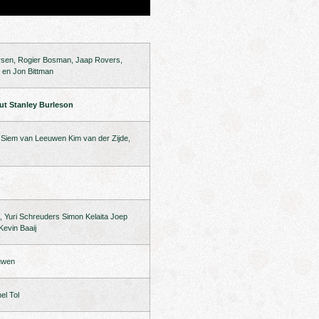
rsen, Rogier Bosman, Jaap Rovers,
 en Jon Bittman
out
Stanley Burleson
 Siem van Leeuwen Kim van der Zijde,
 Yuri Schreuders Simon Kelaita Joep
Kevin Baaij
uwen
el Tol