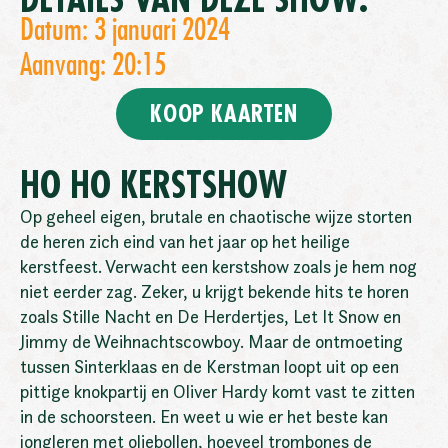
DETAILS VAN DEZE SHOW:
Datum: 3 januari 2024
Aanvang: 20:15
KOOP KAARTEN
HO HO KERSTSHOW
Op geheel eigen, brutale en chaotische wijze storten
de heren zich eind van het jaar op het heilige
kerstfeest. Verwacht een kerstshow zoals je hem nog
niet eerder zag. Zeker, u krijgt bekende hits te horen
zoals Stille Nacht en De Herdertjes, Let It Snow en
Jimmy de Weihnachtscowboy. Maar de ontmoeting
tussen Sinterklaas en de Kerstman loopt uit op een
pittige knokpartij en Oliver Hardy komt vast te zitten
in de schoorsteen. En weet u wie er het beste kan
jongleren met oliebollen, hoeveel trombones de