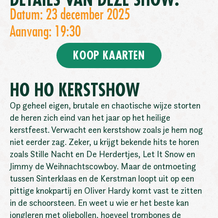
DETAILS VAN DEZE SHOW:
Datum: 23 december 2025
Aanvang: 19:30
KOOP KAARTEN
HO HO KERSTSHOW
Op geheel eigen, brutale en chaotische wijze storten
de heren zich eind van het jaar op het heilige
kerstfeest. Verwacht een kerstshow zoals je hem nog
niet eerder zag. Zeker, u krijgt bekende hits te horen
zoals Stille Nacht en De Herdertjes, Let It Snow en
Jimmy de Weihnachtscowboy. Maar de ontmoeting
tussen Sinterklaas en de Kerstman loopt uit op een
pittige knokpartij en Oliver Hardy komt vast te zitten
in de schoorsteen. En weet u wie er het beste kan
jongleren met oliebollen, hoeveel trombones de