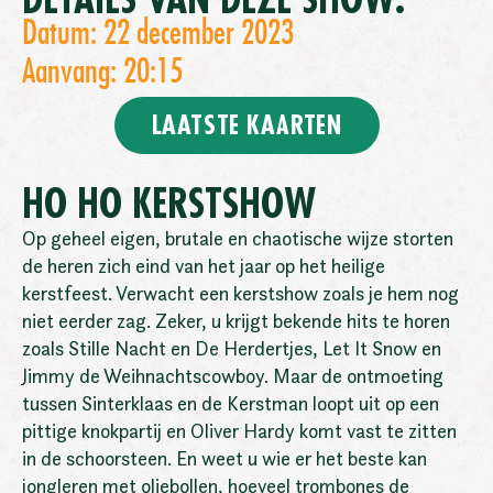
DETAILS VAN DEZE SHOW:
Datum: 22 december 2023
Aanvang: 20:15
LAATSTE KAARTEN
HO HO KERSTSHOW
Op geheel eigen, brutale en chaotische wijze storten
de heren zich eind van het jaar op het heilige
kerstfeest. Verwacht een kerstshow zoals je hem nog
niet eerder zag. Zeker, u krijgt bekende hits te horen
zoals Stille Nacht en De Herdertjes, Let It Snow en
Jimmy de Weihnachtscowboy. Maar de ontmoeting
tussen Sinterklaas en de Kerstman loopt uit op een
pittige knokpartij en Oliver Hardy komt vast te zitten
in de schoorsteen. En weet u wie er het beste kan
jongleren met oliebollen, hoeveel trombones de