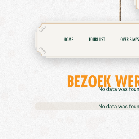
HOME
TOURLIJST
OVER SLÄPS
BEZOEK WE
No data was fou
No data was fou