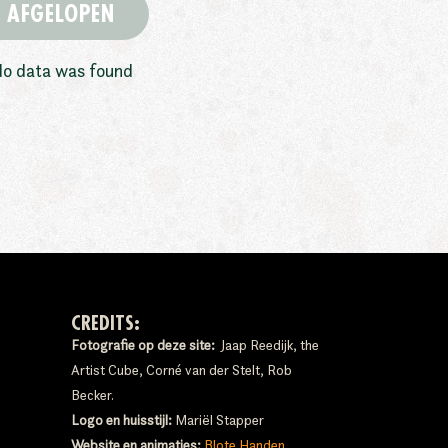
AFGELOPEN
o data was found
CREDITS:
Fotografie op deze site:
Jaap Reedijk, the
Artist Cube, Corné van der Stelt, Rob
Becker.
Logo en huisstijl:
Mariël Stapper
Website en animaties:
Blote Handen