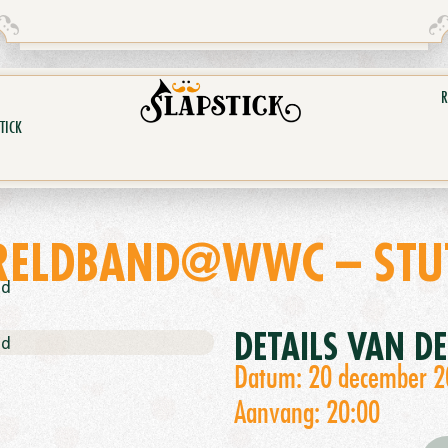
R
TICK
RELDBAND@WWC – STUT
nd
DETAILS VAN D
nd
Datum: 20 december 
Aanvang: 20:00