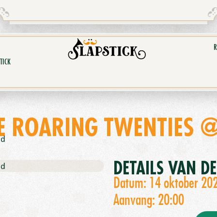
R
TICK
E ROARING TWENTIES
nd
DETAILS VAN D
nd
Datum: 14 oktober 20
Aanvang: 20:00