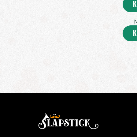
K
N
K