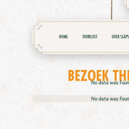
HOME
TOURLIJST
OVER SLÄPS
BEZOEK TH
No data was fou
No data was fou