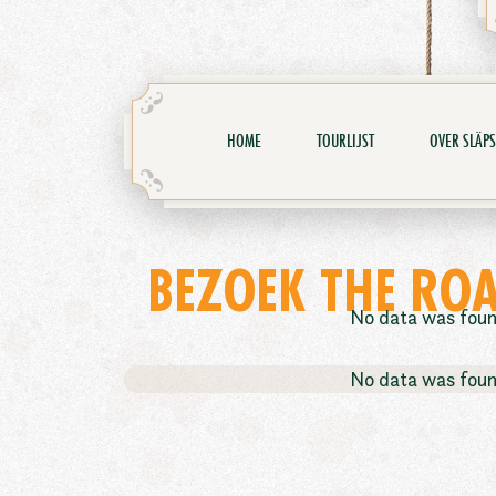
HOME
TOURLIJST
OVER SLÄPS
BEZOEK THE ROA
No data was fou
No data was fou