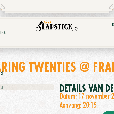
R
TICK
RING TWENTIES @ FRA
nd
DETAILS VAN D
nd
Datum: 17 november 
Aanvang: 20:15