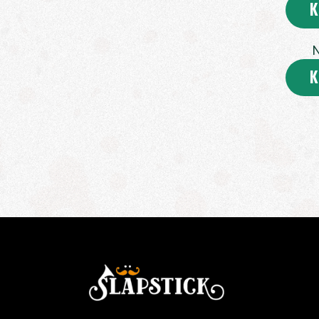
K
N
K