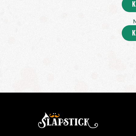
K
N
K