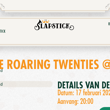
R
TICK
E ROARING TWENTIES 
nd
DETAILS VAN D
nd
Datum: 17 februari 20
Aanvang: 20:00