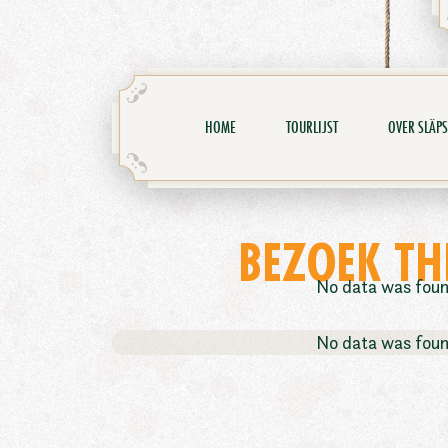
HOME
TOURLIJST
OVER SLÄPS
BEZOEK TH
No data was fou
No data was fou