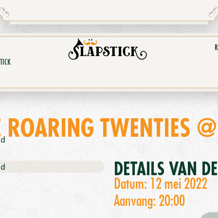
R
TICK
E ROARING TWENTIES @
nd
DETAILS VAN D
nd
Datum: 12 mei 2022
Aanvang: 20:00