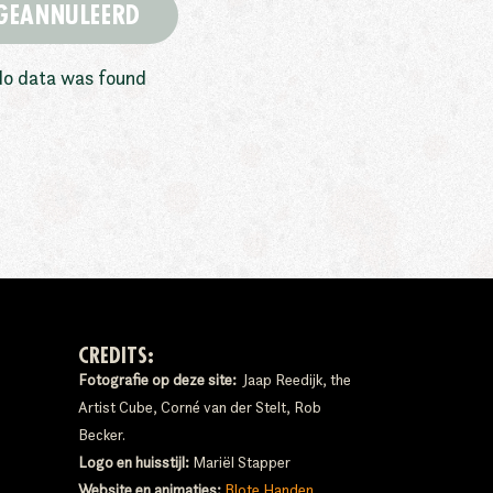
GEANNULEERD
o data was found
CREDITS:
Fotografie op deze site:
Jaap Reedijk, the
Artist Cube, Corné van der Stelt, Rob
Becker.
Logo en huisstijl:
Mariël Stapper
Website en animaties:
Blote Handen