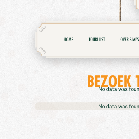
HOME
TOURLIJST
OVER SLÄPS
BEZOEK 
No data was fou
No data was fou