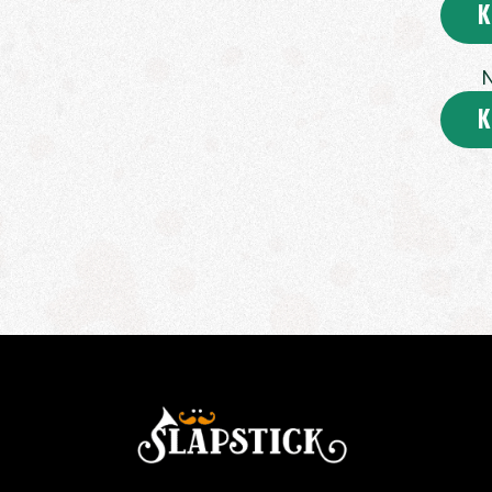
K
N
K