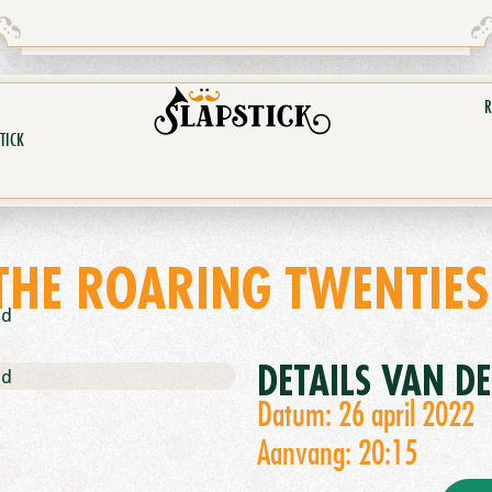
R
TICK
THE ROARING TWENTIES
nd
DETAILS VAN D
nd
Datum: 26 april 2022
Aanvang: 20:15