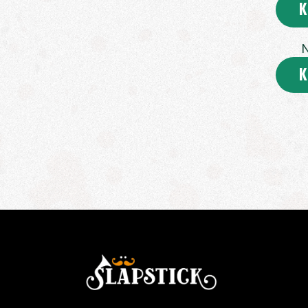
K
N
K