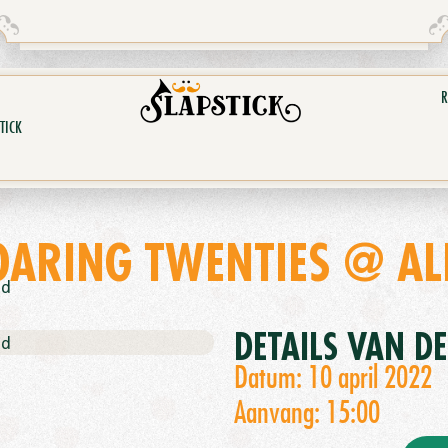
R
TICK
OARING TWENTIES @ AL
nd
DETAILS VAN D
nd
Datum: 10 april 2022
Aanvang: 15:00