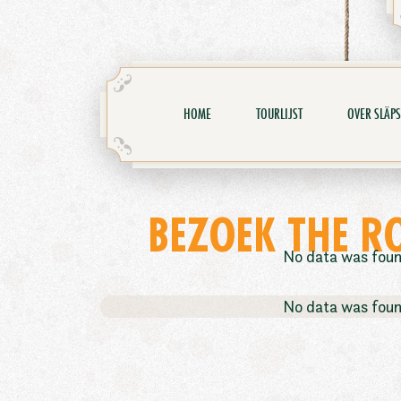
HOME
TOURLIJST
OVER SLÄPS
BEZOEK THE R
No data was fou
No data was fou