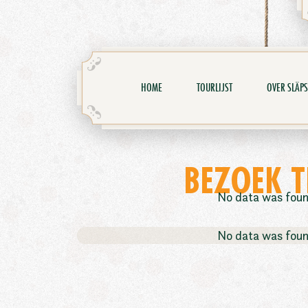
HOME
TOURLIJST
OVER SLÄPS
BEZOEK T
No data was fou
No data was fou