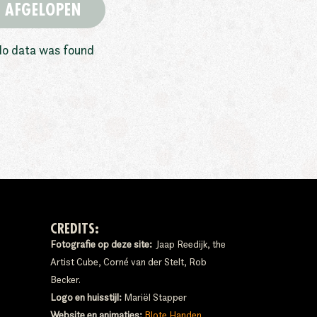
AFGELOPEN
o data was found
CREDITS:
Fotografie op deze site:
Jaap Reedijk, the
Artist Cube, Corné van der Stelt, Rob
Becker.
Logo en huisstijl:
Mariël Stapper
Website en animaties:
Blote Handen