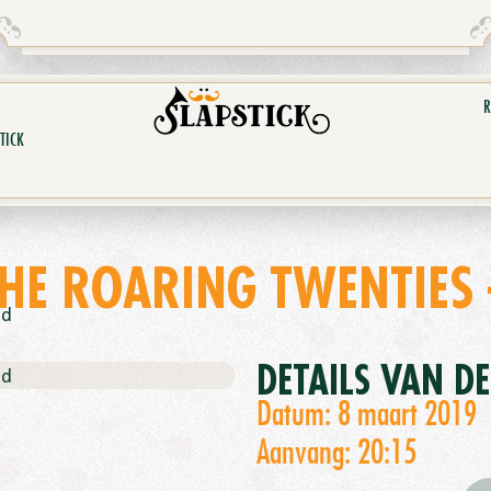
R
TICK
HE ROARING TWENTIES
nd
DETAILS VAN D
nd
Datum: 8 maart 2019
Aanvang: 20:15