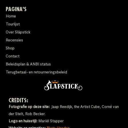
PAGINA'S
Home
Tourlijst
Over Släpstick
Recensies
Shop
Contact
Beleidsplan & ANBI status
Terugbetaal- en retourneringsbeleid
CREDITS:
Fotografie op deze site:
Jaap Reedijk, the Artist Cube, Corné van
der Stelt, Rob Becker.
Logo en huisstijl:
Mariël Stapper
Website en animaties:
Blote Handen