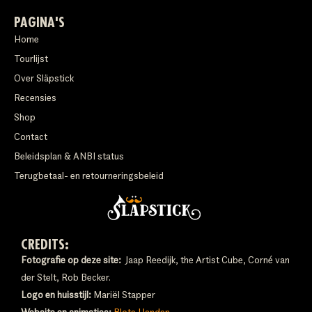
PAGINA'S
Home
Tourlijst
Over Släpstick
Recensies
Shop
Contact
Beleidsplan & ANBI status
Terugbetaal- en retourneringsbeleid
CREDITS:
Fotografie op deze site:
Jaap Reedijk, the Artist Cube, Corné van
der Stelt, Rob Becker.
Logo en huisstijl:
Mariël Stapper
Website en animaties:
Blote Handen