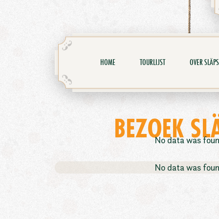
HOME
TOURLIJST
OVER SLÄPS
BEZOEK SL
No data was fou
No data was fou