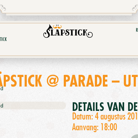
R
TICK
ÄPSTICK @ PARADE – UT
nd
DETAILS VAN D
nd
Datum: 4 augustus 20
Aanvang: 18:00