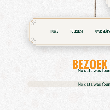
HOME
TOURLIJST
OVER SLÄPS
BEZOEK
No data was fou
No data was fou