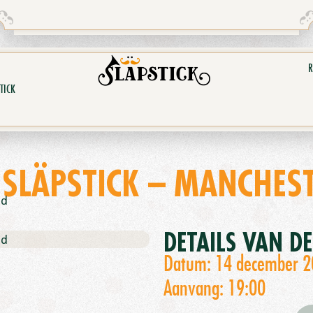
R
TICK
 SLÄPSTICK – MANCHEST
nd
DETAILS VAN D
nd
Datum: 14 december 
Aanvang: 19:00