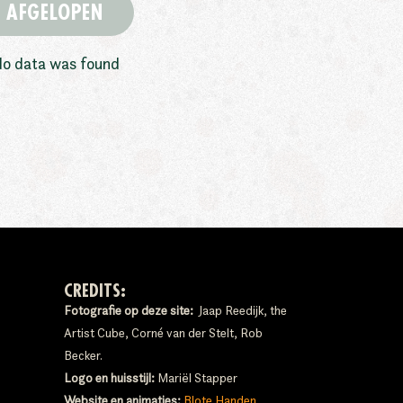
AFGELOPEN
o data was found
CREDITS:
Fotografie op deze site:
Jaap Reedijk, the
Artist Cube, Corné van der Stelt, Rob
Becker.
Logo en huisstijl:
Mariël Stapper
Website en animaties:
Blote Handen