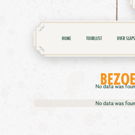
HOME
TOURLIJST
OVER SLÄPS
BEZOE
No data was fou
No data was fou