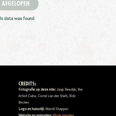
AFGELOPEN
o data was found
CREDITS:
Fotografie op deze site:
Jaap Reedijk, the
Artist Cube, Corné van der Stelt, Rob
Becker.
Logo en huisstijl:
Mariël Stapper
Website en animaties:
Blote Handen