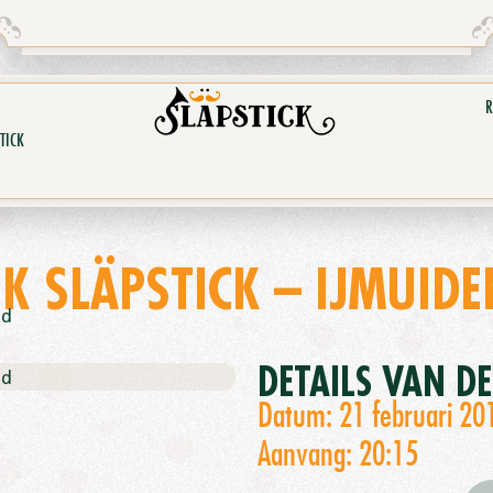
R
TICK
K SLÄPSTICK – IJMUIDE
nd
DETAILS VAN D
nd
Datum: 21 februari 20
Aanvang: 20:15