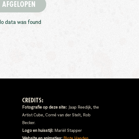
AFGELOPEN
o data was found
CREDITS:
Fotografie op deze site:
Jaap Reedijk, the
Artist Cube, Corné van der Stelt, Rob
Becker.
Logo en huisstijl:
Mariël Stapper
Website en animaties:
Blote Handen