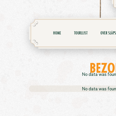
HOME
TOURLIJST
OVER SLÄPS
BEZO
No data was fou
No data was fou