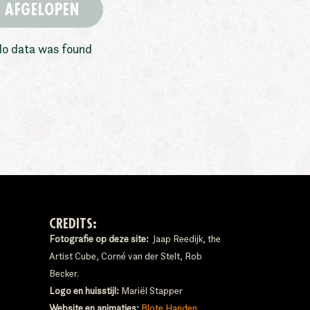
AFGELOPEN
o data was found
CREDITS:
Fotografie op deze site:
Jaap Reedijk, the
Artist Cube, Corné van der Stelt, Rob
Becker.
Logo en huisstijl:
Mariël Stapper
Website en animaties:
Blote Handen