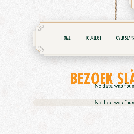
HOME
TOURLIJST
OVER SLÄPS
BEZOEK SL
No data was fou
No data was fou