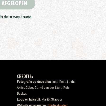
AFGELOPEN
o data was found
CREDITS:
Fotografie op deze site:
Jaap Reedijk, the
Artist Cube, Corné van der Stelt, Rob
Becker.
Logo en huisstijl:
Mariël Stapper
Website en animaties:
Blote Handen