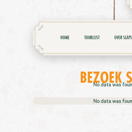
HOME
TOURLIJST
OVER SLÄPS
BEZOEK 
No data was fou
No data was fou