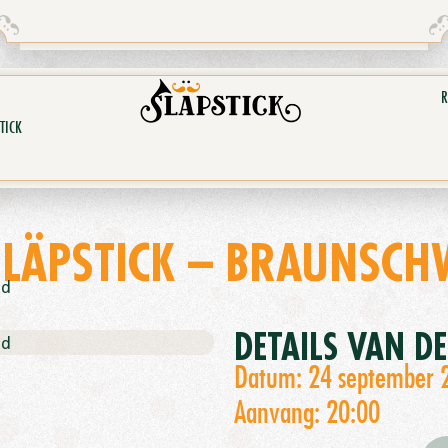
R
TICK
SLÄPSTICK – BRAUNSCHW
nd
DETAILS VAN D
nd
Datum: 24 september 
Aanvang: 20:00