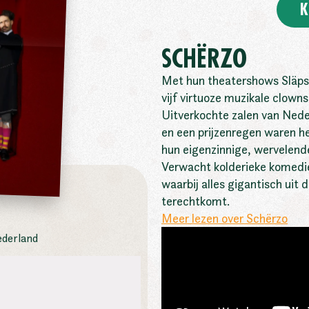
K
SCHËRZO
Met hun theatershows Släps
vijf virtuoze muzikale clowns
Uitverkochte zalen van Nede
en een prijzenregen waren he
hun eigenzinnige, wervelende 
Verwacht kolderieke komedi
waarbij alles gigantisch uit 
terechtkomt.
Meer lezen over Schërzo
ederland