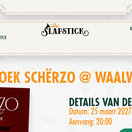
R
TICK
OEK SCHËRZO @ WAAL
DETAILS VAN D
Datum: 25 maart 2027
Aanvang: 20:00