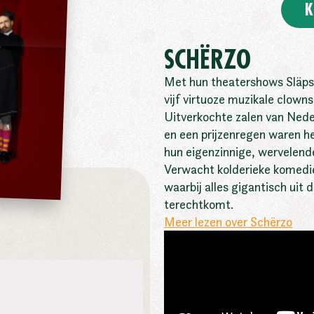
K
SCHËRZO
Met hun theatershows Släps
vijf virtuoze muzikale clowns
Uitverkochte zalen van Nede
en een prijzenregen waren he
hun eigenzinnige, wervelende 
Verwacht kolderieke komedi
waarbij alles gigantisch uit 
terechtkomt.
Meer lezen over Schërzo