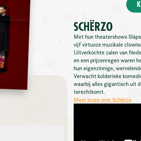
K
SCHËRZO
Met hun theatershows Släps
vijf virtuoze muzikale clowns
Uitverkochte zalen van Nede
en een prijzenregen waren he
hun eigenzinnige, wervelende 
Verwacht kolderieke komedi
waarbij alles gigantisch uit 
terechtkomt.
Meer lezen over Schërzo