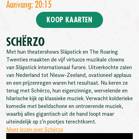
Aanvang: 20:15
KOOP KAARTEN
SCHËRZO
Met hun theatershows Släpstick en The Roaring
Twenties maakten de vijf virtuoze muzikale clowns
van Släpstick internationaal furore. Uitverkochte zalen
van Nederland tot Nieuw-Zeeland, ovationeel applaus
en een prijzenregen waren het resultaat. Nu keren ze
terug met Schërzo, hun eigenzinnige, wervelende en
hilarische kijk op klassieke muziek. Verwacht kolderieke
komedie met beeldschone en ontroerende muziek,
waarbij alles gigantisch uit de hand loopt maar
uiteindelijk op z’n pootjes terechtkomt.
Meer lezen over Schërzo