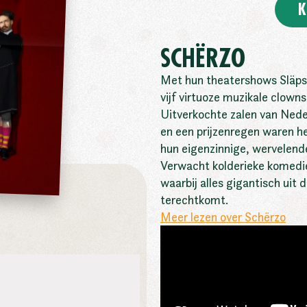
K
SCHËRZO
Met hun theatershows Släps
vijf virtuoze muzikale clowns
Uitverkochte zalen van Nede
en een prijzenregen waren he
hun eigenzinnige, wervelende 
Verwacht kolderieke komedi
waarbij alles gigantisch uit 
terechtkomt.
Meer lezen over Schërzo