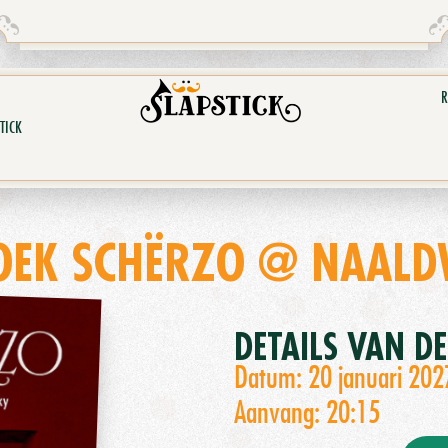
R
TICK
OEK SCHËRZO @ NAALD
DETAILS VAN D
Datum: 20 januari 202
Aanvang: 20:15