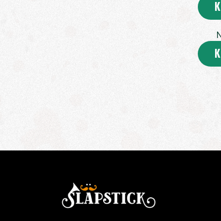
K
N
K