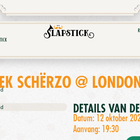
R
TICK
EK SCHËRZO @ LONDON
nd
DETAILS VAN D
nd
Datum: 12 oktober 20
Aanvang: 19:30