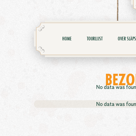
HOME
TOURLIJST
OVER SLÄPS
BEZO
No data was fou
No data was fou