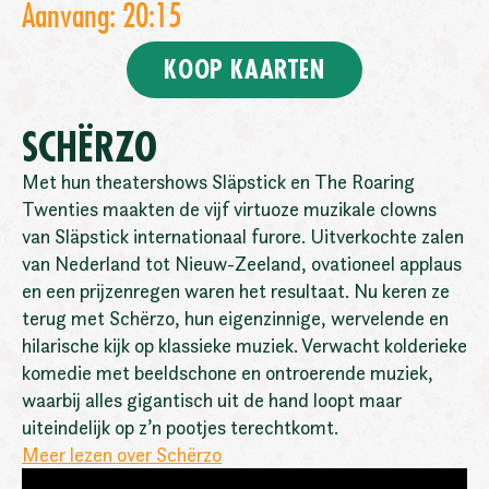
Aanvang: 20:15
KOOP KAARTEN
SCHËRZO
Met hun theatershows Släpstick en The Roaring
Twenties maakten de vijf virtuoze muzikale clowns
van Släpstick internationaal furore. Uitverkochte zalen
van Nederland tot Nieuw-Zeeland, ovationeel applaus
en een prijzenregen waren het resultaat. Nu keren ze
terug met Schërzo, hun eigenzinnige, wervelende en
hilarische kijk op klassieke muziek. Verwacht kolderieke
komedie met beeldschone en ontroerende muziek,
waarbij alles gigantisch uit de hand loopt maar
uiteindelijk op z’n pootjes terechtkomt.
Meer lezen over Schërzo