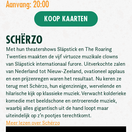
Aanvang: 20:00
KOOP KAARTEN
SCHËRZO
Met hun theatershows Släpstick en The Roaring
Twenties maakten de vijf virtuoze muzikale clowns
van Släpstick internationaal furore. Uitverkochte zalen
van Nederland tot Nieuw-Zeeland, ovationeel applaus
en een prijzenregen waren het resultaat. Nu keren ze
terug met Schërzo, hun eigenzinnige, wervelende en
hilarische kijk op klassieke muziek. Verwacht kolderieke
komedie met beeldschone en ontroerende muziek,
waarbij alles gigantisch uit de hand loopt maar
uiteindelijk op z’n pootjes terechtkomt.
Meer lezen over Schërzo