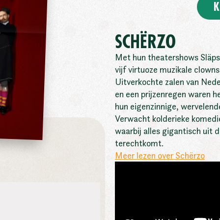
K
SCHËRZO
Met hun theatershows Släps
vijf virtuoze muzikale clowns
Uitverkochte zalen van Nede
en een prijzenregen waren he
hun eigenzinnige, wervelende 
Verwacht kolderieke komedi
waarbij alles gigantisch uit 
terechtkomt.
Meer lezen over Schërzo