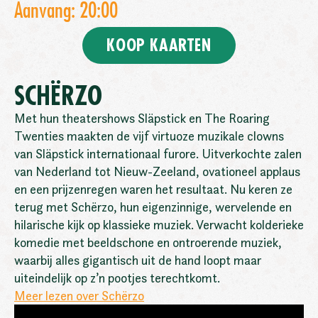
Aanvang: 20:00
KOOP KAARTEN
SCHËRZO
Met hun theatershows Släpstick en The Roaring
Twenties maakten de vijf virtuoze muzikale clowns
van Släpstick internationaal furore. Uitverkochte zalen
van Nederland tot Nieuw-Zeeland, ovationeel applaus
en een prijzenregen waren het resultaat. Nu keren ze
terug met Schërzo, hun eigenzinnige, wervelende en
hilarische kijk op klassieke muziek. Verwacht kolderieke
komedie met beeldschone en ontroerende muziek,
waarbij alles gigantisch uit de hand loopt maar
uiteindelijk op z’n pootjes terechtkomt.
Meer lezen over Schërzo