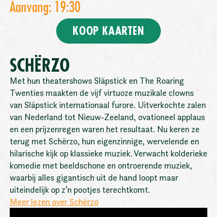
Aanvang: 19:30
KOOP KAARTEN
SCHËRZO
Met hun theatershows Släpstick en The Roaring
Twenties maakten de vijf virtuoze muzikale clowns
van Släpstick internationaal furore. Uitverkochte zalen
van Nederland tot Nieuw-Zeeland, ovationeel applaus
en een prijzenregen waren het resultaat. Nu keren ze
terug met Schërzo, hun eigenzinnige, wervelende en
hilarische kijk op klassieke muziek. Verwacht kolderieke
komedie met beeldschone en ontroerende muziek,
waarbij alles gigantisch uit de hand loopt maar
uiteindelijk op z’n pootjes terechtkomt.
Meer lezen over Schërzo