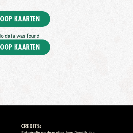
OOP KAARTEN
o data was found
OOP KAARTEN
CREDITS:
Fotografie op deze site:
Jaap Reedijk, the