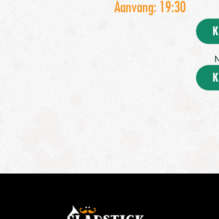
Aanvang: 19:30
K
N
K