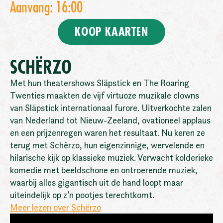
Aanvang: 16:00
KOOP KAARTEN
SCHËRZO
Met hun theatershows Släpstick en The Roaring
Twenties maakten de vijf virtuoze muzikale clowns
van Släpstick internationaal furore. Uitverkochte zalen
van Nederland tot Nieuw-Zeeland, ovationeel applaus
en een prijzenregen waren het resultaat. Nu keren ze
terug met Schërzo, hun eigenzinnige, wervelende en
hilarische kijk op klassieke muziek. Verwacht kolderieke
komedie met beeldschone en ontroerende muziek,
waarbij alles gigantisch uit de hand loopt maar
uiteindelijk op z’n pootjes terechtkomt.
Meer lezen over Schërzo