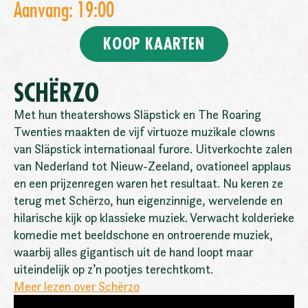
Aanvang: 19:00
KOOP KAARTEN
SCHËRZO
Met hun theatershows Släpstick en The Roaring
Twenties maakten de vijf virtuoze muzikale clowns
van Släpstick internationaal furore. Uitverkochte zalen
van Nederland tot Nieuw-Zeeland, ovationeel applaus
en een prijzenregen waren het resultaat. Nu keren ze
terug met Schërzo, hun eigenzinnige, wervelende en
hilarische kijk op klassieke muziek. Verwacht kolderieke
komedie met beeldschone en ontroerende muziek,
waarbij alles gigantisch uit de hand loopt maar
uiteindelijk op z’n pootjes terechtkomt.
Meer lezen over Schërzo