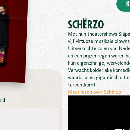
K
SCHËRZO
Met hun theatershows Släps
vijf virtuoze muzikale clowns
Uitverkochte zalen van Nede
en een prijzenregen waren he
hun eigenzinnige, wervelende 
Verwacht kolderieke komedi
waarbij alles gigantisch uit 
terechtkomt.
Meer lezen over Schërzo
and