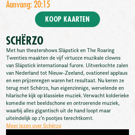
Aanvang: 20:15
KOOP KAARTEN
SCHËRZO
Met hun theatershows Släpstick en The Roaring
Twenties maakten de vijf virtuoze muzikale clowns
van Släpstick internationaal furore. Uitverkochte zalen
van Nederland tot Nieuw-Zeeland, ovationeel applaus
en een prijzenregen waren het resultaat. Nu keren ze
terug met Schërzo, hun eigenzinnige, wervelende en
hilarische kijk op klassieke muziek. Verwacht kolderieke
komedie met beeldschone en ontroerende muziek,
waarbij alles gigantisch uit de hand loopt maar
uiteindelijk op z’n pootjes terechtkomt.
Meer lezen over Schërzo