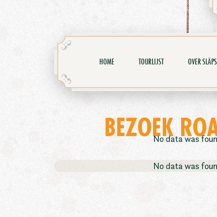
HOME
TOURLIJST
OVER SLÄPS
BEZOEK ROA
No data was fou
No data was fou