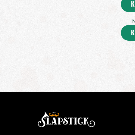
K
N
K