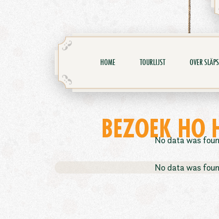
HOME
TOURLIJST
OVER SLÄPS
BEZOEK HO 
No data was fou
No data was fou