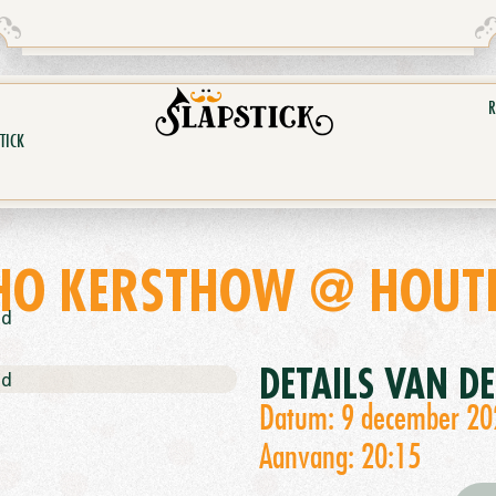
R
TICK
HO KERSTHOW @ HOUTE
nd
DETAILS VAN D
nd
Datum: 9 december 20
Aanvang: 20:15