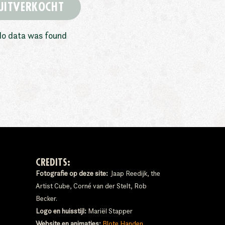
UITVERKOCHT
o data was found
CREDITS:
Fotografie op deze site:
Jaap Reedijk, the
Artist Cube, Corné van der Stelt, Rob
Becker.
Logo en huisstijl:
Mariël Stapper
Website en animaties:
Blote Handen