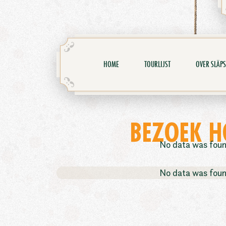
HOME
TOURLIJST
OVER SLÄPS
BEZOEK 
No data was fou
No data was fou