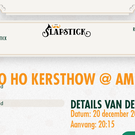
R
TICK
HO HO KERSTHOW @ AM
nd
DETAILS VAN D
nd
Datum: 20 december 
Aanvang: 20:15