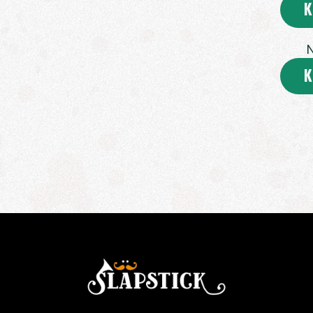
K
N
K