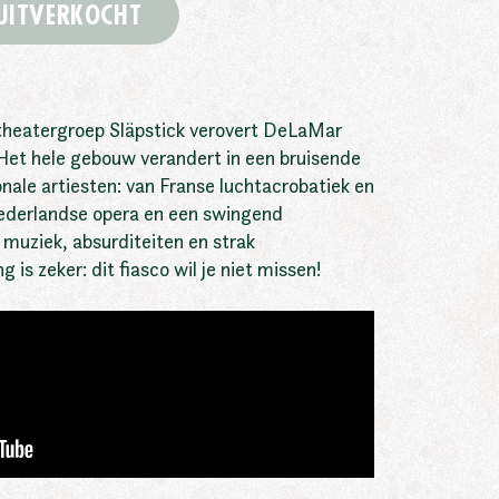
UITVERKOCHT
heatergroep Släpstick verovert DeLaMar
Het hele gebouw verandert in een bruisende
ionale artiesten: van Franse luchtacrobatiek en
ederlandse opera en een swingend
p muziek, absurditeiten en strak
 is zeker: dit fiasco wil je niet missen!