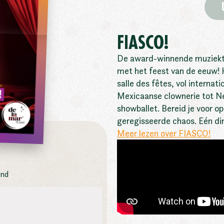
FIASCO!
De award-winnende muziekt
met het feest van de eeuw! 
salle des fêtes, vol internat
Mexicaanse clownerie tot N
showballet. Bereid je voor o
geregisseerde chaos. Eén ding
Meer lezen over FIASCO!
and