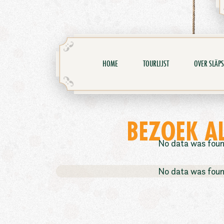
HOME
TOURLIJST
OVER SLÄPS
BEZOEK A
No data was fou
No data was fou