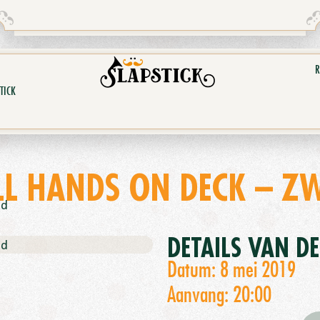
R
TICK
LL HANDS ON DECK – ZW
nd
DETAILS VAN D
nd
Datum: 8 mei 2019
Aanvang: 20:00