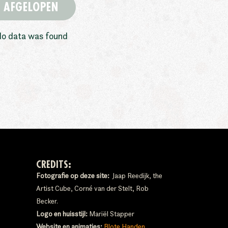
AFGELOPEN
o data was found
CREDITS:
Fotografie op deze site:
Jaap Reedijk, the
Artist Cube, Corné van der Stelt, Rob
Becker.
Logo en huisstijl:
Mariël Stapper
Website en animaties:
Blote Handen