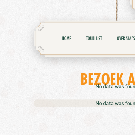
HOME
TOURLIJST
OVER SLÄPS
BEZOEK A
No data was fou
No data was fou