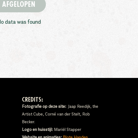
AFGELOPEN
o data was found
CREDITS:
Fotografie op deze site:
Jaap Reedijk, the
Artist Cube, Corné van der Stelt, Rob
Becker.
Logo en huisstijl:
Mariël Stapper
Website en animaties:
Blote Handen