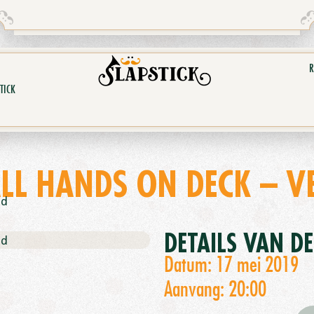
R
TICK
LL HANDS ON DECK – V
nd
DETAILS VAN D
nd
Datum: 17 mei 2019
Aanvang: 20:00