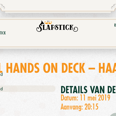
R
TICK
L HANDS ON DECK – HA
nd
DETAILS VAN D
nd
Datum: 11 mei 2019
Aanvang: 20:15