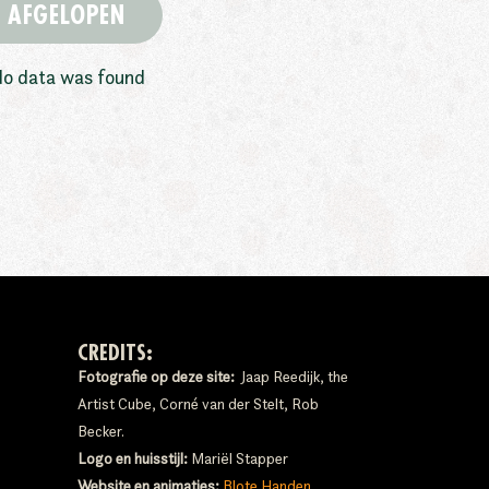
AFGELOPEN
o data was found
CREDITS:
Fotografie op deze site:
Jaap Reedijk, the
Artist Cube, Corné van der Stelt, Rob
Becker.
Logo en huisstijl:
Mariël Stapper
Website en animaties:
Blote Handen