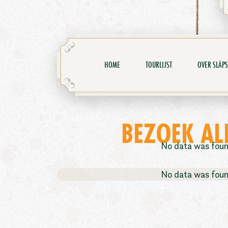
HOME
TOURLIJST
OVER SLÄPS
BEZOEK AL
No data was fou
No data was fou