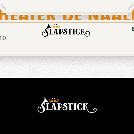
HEATER DE NAAL
R
TICK