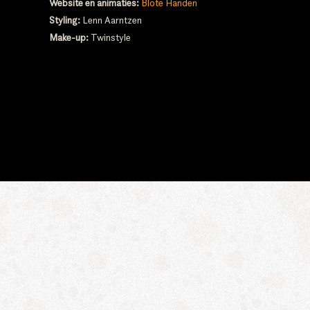
Website en animaties:
Blote Handen
Styling:
Lenn Aarntzen
Make-up:
Twinstyle