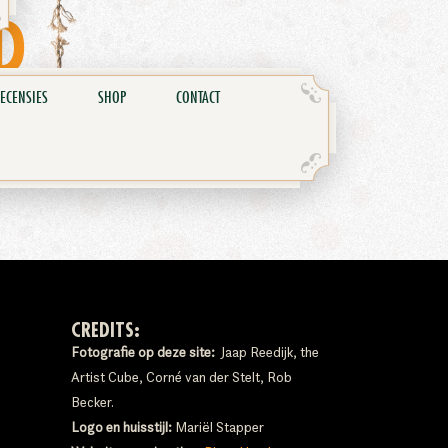
D
ECENSIES
SHOP
CONTACT
CREDITS:
Fotografie op deze site:
Jaap Reedijk, the
Artist Cube, Corné van der Stelt, Rob
Becker.
Logo en huisstijl:
Mariël Stapper