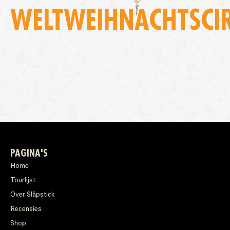
WELTWEIHNACHTSCI
PAGINA'S
Home
Tourlijst
Over Släpstick
Recensies
Shop