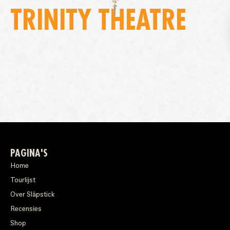
TRINITY THEATRE
PAGINA'S
Home
Tourlijst
Over Släpstick
Recensies
Shop